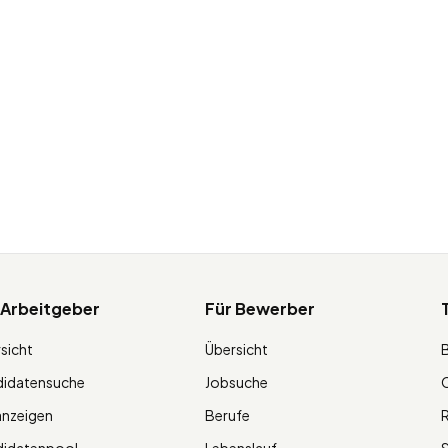
 Arbeitgeber
Für Bewerber
sicht
Übersicht
didatensuche
Jobsuche
O
anzeigen
Berufe
R
didatenpool
Lebenslauf
S