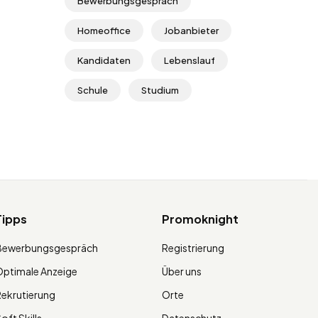
Bewerbungsgespräch
Homeoffice
Jobanbieter
Kandidaten
Lebenslauf
Schule
Studium
Tipps
Promoknight
Bewerbungsgespräch
Registrierung
ptimale Anzeige
Über uns
ekrutierung
Orte
oft Skills
Datenschutz