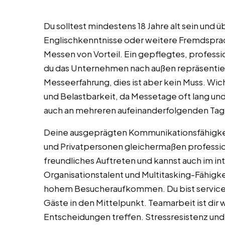
Du solltest mindestens 18 Jahre alt sein und
Englischkenntnisse oder weitere Fremdsprac
Messen von Vorteil. Ein gepflegtes, professio
du das Unternehmen nach außen repräsentiers
Messeerfahrung, dies ist aber kein Muss. Wich
und Belastbarkeit, da Messetage oft lang und 
auch an mehreren aufeinanderfolgenden Tage
Deine ausgeprägten Kommunikationsfähigkei
und Privatpersonen gleichermaßen professio
freundliches Auftreten und kannst auch im i
Organisationstalent und Multitasking-Fähigk
hohem Besucheraufkommen. Du bist serviceori
Gäste in den Mittelpunkt. Teamarbeit ist dir 
Entscheidungen treffen. Stressresistenz und 