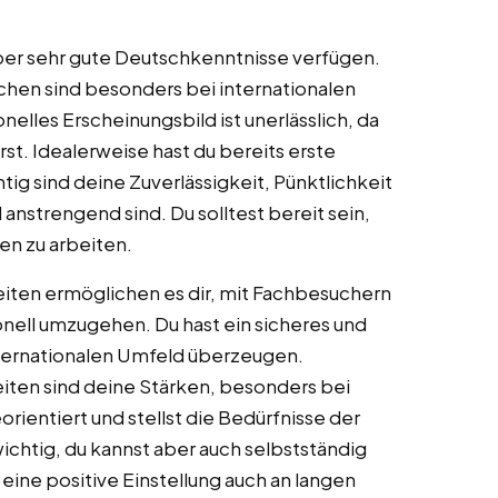
 über sehr gute Deutschkenntnisse verfügen.
hen sind besonders bei internationalen
nelles Erscheinungsbild ist unerlässlich, da
t. Idealerweise hast du bereits erste
tig sind deine Zuverlässigkeit, Pünktlichkeit
anstrengend sind. Du solltest bereit sein,
n zu arbeiten.
ten ermöglichen es dir, mit Fachbesuchern
nell umzugehen. Du hast ein sicheres und
nternationalen Umfeld überzeugen.
eiten sind deine Stärken, besonders bei
entiert und stellst die Bedürfnisse der
wichtig, du kannst aber auch selbstständig
eine positive Einstellung auch an langen