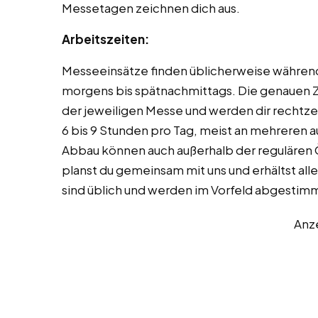
Messetagen zeichnen dich aus.
Arbeitszeiten:
Messeeinsätze finden üblicherweise während 
morgens bis spätnachmittags. Die genauen Z
der jeweiligen Messe und werden dir rechtzei
6 bis 9 Stunden pro Tag, meist an mehreren
Abbau können auch außerhalb der regulären 
planst du gemeinsam mit uns und erhältst all
sind üblich und werden im Vorfeld abgestim
Anz