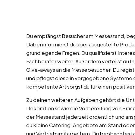
Du empfängst Besucher am Messestand, begrü
Dabei informierst du über ausgestellte Prod
grundlegende Fragen. Du qualifizierst Interes
Fachberater weiter. Außerdem verteilst du I
Give-aways an die Messebesucher. Du registr
und pflegst diese in vorgegebene Systeme e
kompetente Art sorgst du für einen positiv
Zu deinen weiteren Aufgaben gehört die Un
Dekoration sowie die Vorbereitung von Präsen
der Messestand jederzeit ordentlich und ans
du kleine Catering-Angebote am Stand oder
und Vertriebsmitarbeitern. Du beobachtest d