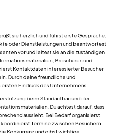
ßt sie herzlich und führst erste Gespräche.
ukte oder Dienstleistungen und beantwortest
senten vor und leitest sie an die zuständigen
nformationsmaterialien, Broschüren und
ierst Kontaktdaten interessierter Besucher
in. Durch deine freundliche und
en ersten Eindruck des Unternehmens.
terstützung beim Standaufbau und der
tationsmaterialien. Du achtest darauf, dass
prechend aussieht. Bei Bedarf organisierst
 koordinierst Termine zwischen Besuchern
ie Konkurrenz und gibst wichtige