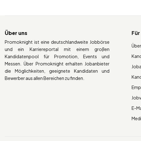
Über uns
Für
Promoknight ist eine deutschlandweite Jobbörse
Über
und ein Karriereportal mit einem großen
Kan
Kandidatenpool für Promotion, Events und
Messen. Über Promoknight erhalten Jobanbieter
Job
die Möglichkeiten, geeignete Kandidaten und
Kan
Bewerber aus allen Bereichen zu finden.
Empl
Job
E-Ma
Med