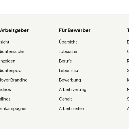
 Arbeitgeber
Für Bewerber
sicht
Übersicht
didatensuche
Jobsuche
O
anzeigen
Berufe
R
didatenpool
Lebenslauf
S
oyer Branding
Bewerbung
K
videos
Arbeitsvertrag
M
ilings
Gehalt
ienkampagnen
Arbeitszeiten
A