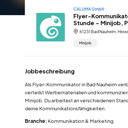
CALUMA GmbH
Flyer-Kommunikato
Stunde – Minijob, 
61231 Bad Nauheim, Hess
Minijob
Jobbeschreibung
Als Flyer-Kommunikator in Bad Nauheim ver
verteilst Werbematerialien und kommunizierst
Minijob. Du arbeitest an verschiedenen Stand
deine Kommunikationsfähigkeiten.
Branche:
Kommunikation & Marketing