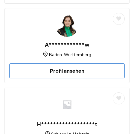
A************w
Baden-Württemberg
Profil ansehen
H******************t
Schleswig-Holstein