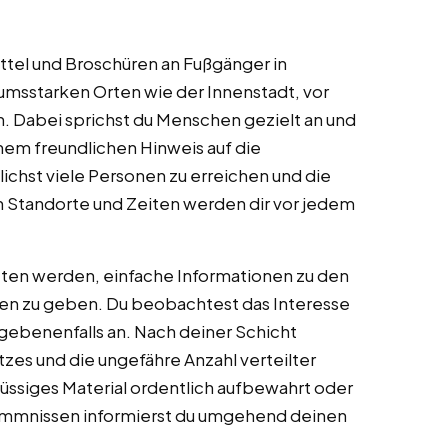
ttel und Broschüren an Fußgänger in
kumsstarken Orten wie der Innenstadt, vor
. Dabei sprichst du Menschen gezielt an und
nem freundlichen Hinweis auf die
ichst viele Personen zu erreichen und die
en Standorte und Zeiten werden dir vor jedem
beten werden, einfache Informationen zu den
n zu geben. Du beobachtest das Interesse
gebenenfalls an. Nach deiner Schicht
tzes und die ungefähre Anzahl verteilter
üssiges Material ordentlich aufbewahrt oder
mmnissen informierst du umgehend deinen