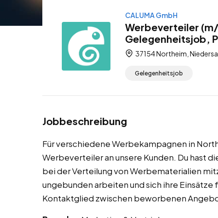
CALUMA GmbH
Werbeverteiler (m/
Gelegenheitsjob, 
37154 Northeim, Niedersa
Gelegenheitsjob
Jobbeschreibung
Für verschiedene Werbekampagnen in North
Werbeverteiler an unsere Kunden. Du hast di
bei der Verteilung von Werbematerialien mitzuw
ungebunden arbeiten und sich ihre Einsätze f
Kontaktglied zwischen beworbenen Angebot