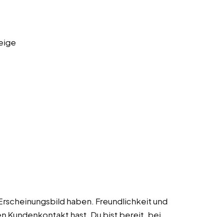
eige
s Erscheinungsbild haben. Freundlichkeit und
en Kundenkontakt hast. Du bist bereit, bei