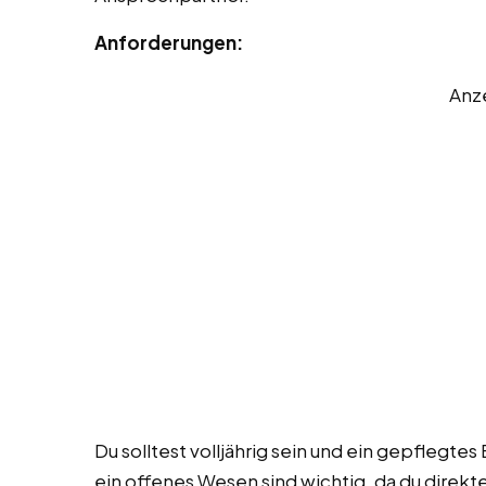
Anforderungen:
Anz
Du solltest volljährig sein und ein gepflegte
ein offenes Wesen sind wichtig, da du direkt