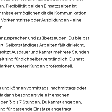
 Flexibilität bei den Einsatzzeiten ist
nisse ermöglichen dir die Kommunikation
n Vorkenntnisse oder Ausbildungen – eine
n.
n anzusprechen und zu überzeugen. Du bleibst
. Selbstständiges Arbeiten fällt dir leicht,
 besitzt Ausdauer und kannst mehrere Stunden
it sind für dich selbstverständlich. Du hast
 Marken unserer Kunden professionell.
ne und können vormittags, nachmittags oder
 da dann besonders viele Menschen
agen 3 bis 7 Stunden. Du kannst angeben,
end für passende Einsätze angefragt.