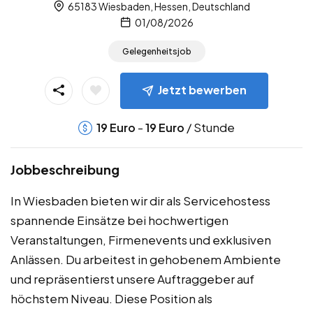
65183 Wiesbaden, Hessen, Deutschland
01/08/2026
Gelegenheitsjob
Jetzt bewerben
-
/ Stunde
19
Euro
19
Euro
Jobbeschreibung
In Wiesbaden bieten wir dir als Servicehostess
spannende Einsätze bei hochwertigen
Veranstaltungen, Firmenevents und exklusiven
Anlässen. Du arbeitest in gehobenem Ambiente
und repräsentierst unsere Auftraggeber auf
höchstem Niveau. Diese Position als