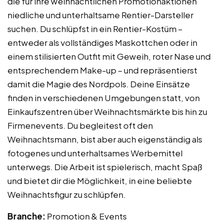
die für ihre weihnachtlichen Promotionaktionen
niedliche und unterhaltsame Rentier-Darsteller
suchen. Du schlüpfst in ein Rentier-Kostüm –
entweder als vollständiges Maskottchen oder in
einem stilisierten Outfit mit Geweih, roter Nase und
entsprechendem Make-up – und repräsentierst
damit die Magie des Nordpols. Deine Einsätze
finden in verschiedenen Umgebungen statt, von
Einkaufszentren über Weihnachtsmärkte bis hin zu
Firmenevents. Du begleitest oft den
Weihnachtsmann, bist aber auch eigenständig als
fotogenes und unterhaltsames Werbemittel
unterwegs. Die Arbeit ist spielerisch, macht Spaß
und bietet dir die Möglichkeit, in eine beliebte
Weihnachtsfigur zu schlüpfen.
Branche:
Promotion & Events