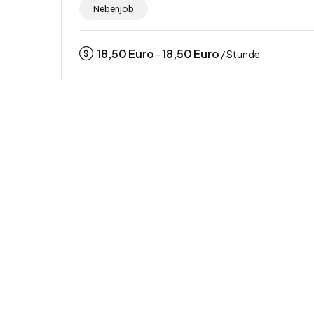
Nebenjob
18,50
Euro
18,50
Euro
-
/ Stunde
Events & Promotion
Nikolaus-Promoter (m/w/d)
Nebenjob, Promotionjob
48683 Ahaus, Nordrhein-Westfalen,
Nebenjob
23
Euro
23
Euro
-
/ Stunde