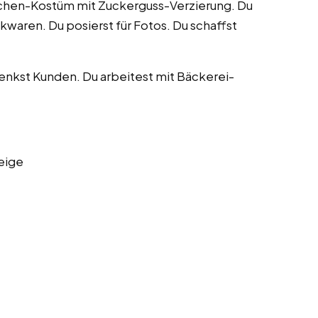
tzchen-Kostüm mit Zuckerguss-Verzierung. Du
waren. Du posierst für Fotos. Du schaffst
lenkst Kunden. Du arbeitest mit Bäckerei-
eige