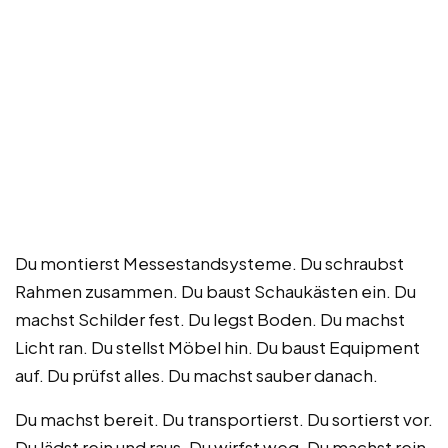
Du montierst Messestandsysteme. Du schraubst
Rahmen zusammen. Du baust Schaukästen ein. Du
machst Schilder fest. Du legst Boden. Du machst
Licht ran. Du stellst Möbel hin. Du baust Equipment
auf. Du prüfst alles. Du machst sauber danach.
Du machst bereit. Du transportierst. Du sortierst vor.
Du lädst rein und raus. Du wirfst weg. Du machst rein.