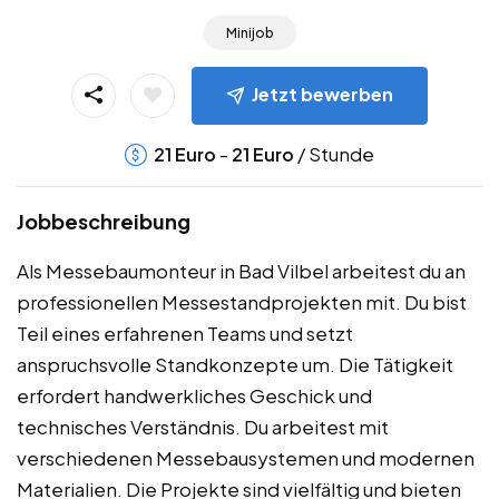
Minijob
Jetzt bewerben
-
/ Stunde
21
Euro
21
Euro
Jobbeschreibung
Als Messebaumonteur in Bad Vilbel arbeitest du an
professionellen Messestandprojekten mit. Du bist
Teil eines erfahrenen Teams und setzt
anspruchsvolle Standkonzepte um. Die Tätigkeit
erfordert handwerkliches Geschick und
technisches Verständnis. Du arbeitest mit
verschiedenen Messebausystemen und modernen
Materialien. Die Projekte sind vielfältig und bieten