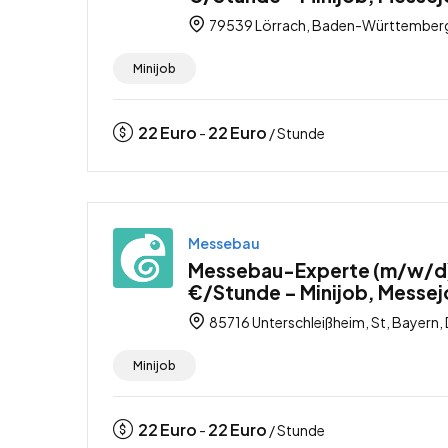
79539 Lörrach, Baden-Württemberg
Minijob
22
Euro
22
Euro
-
/ Stunde
Messebau
Messebau-Experte (m/w/d) 
€/Stunde – Minijob, Messe
85716 Unterschleißheim, St, Bayern,
Minijob
22
Euro
22
Euro
-
/ Stunde