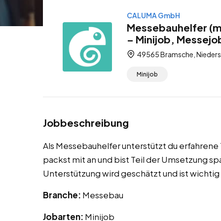
CALUMA GmbH
Messebauhelfer (m
– Minijob, Messejo
49565 Bramsche, Nieders
Minijob
Jobbeschreibung
Als Messebauhelfer unterstützt du erfahren
packst mit an und bist Teil der Umsetzung 
Unterstützung wird geschätzt und ist wichti
Branche:
Messebau
Jobarten:
Minijob