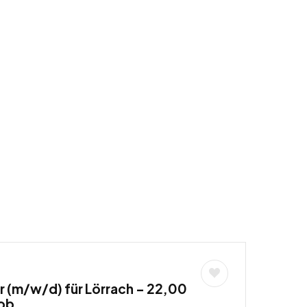
(m/w/d) für Lörrach – 22,00
job