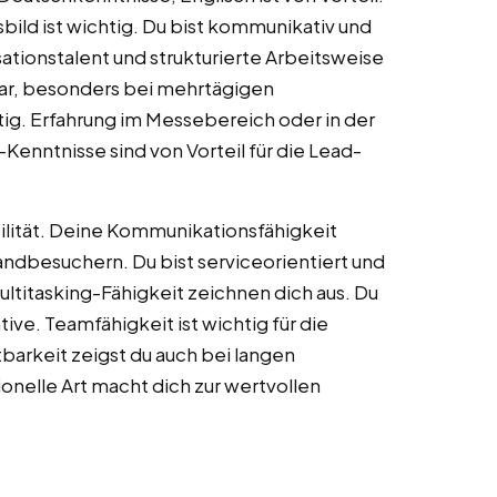
bild ist wichtig. Du bist kommunikativ und
tionstalent und strukturierte Arbeitsweise
tbar, besonders bei mehrtägigen
tig. Erfahrung im Messebereich oder in der
nntnisse sind von Vorteil für die Lead-
bilität. Deine Kommunikationsfähigkeit
ndbesuchern. Du bist serviceorientiert und
ltitasking-Fähigkeit zeichnen dich aus. Du
tive. Teamfähigkeit ist wichtig für die
rkeit zeigst du auch bei langen
onelle Art macht dich zur wertvollen