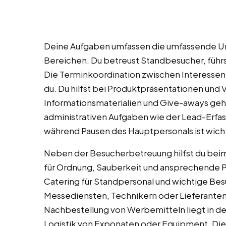
Deine Aufgaben umfassen die umfassende Un
Bereichen. Du betreust Standbesucher, führ
Die Terminkoordination zwischen Interessent
du. Du hilfst bei Produktpräsentationen und 
Informationsmaterialien und Give-aways gehö
administrativen Aufgaben wie der Lead-Erfa
während Pausen des Hauptpersonals ist wicht
Neben der Besucherbetreuung hilfst du beim
für Ordnung, Sauberkeit und ansprechende P
Catering für Standpersonal und wichtige Besu
Messediensten, Technikern oder Lieferanten
Nachbestellung von Werbemitteln liegt in de
Logistik von Exponaten oder Equipment. Di