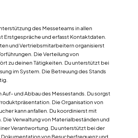
terstützung des Messeteams in allen
st Erstgespräche und erfasst Kontaktdaten.
en und Vertriebsmitarbeitern organisierst
Vorführungen. Die Verteilung von
rt zu deinen Tätigkeiten. Du unterstützt bei
ssung im System. Die Betreuung des Stands
ig.
 Auf- und Abbau des Messestands. Du sorgst
roduktpräsentation. Die Organisation von
cher kann anfallen. Du koordinierst mit
. Die Verwaltung von Materialbeständen und
iner Verantwortung. Du unterstützt bei der
e Dokumentation von Besucherfrequenz und