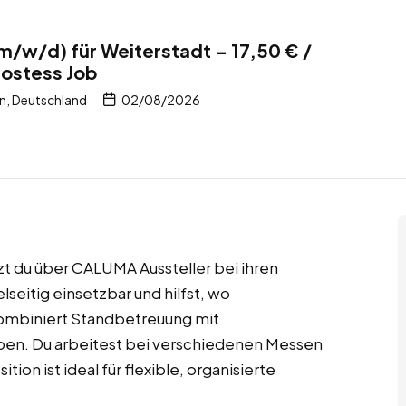
/w/d) für Weiterstadt – 17,50 € /
Hostess Job
n, Deutschland
02/08/2026
zt du über CALUMA Aussteller bei ihren
elseitig einsetzbar und hilfst, wo
kombiniert Standbetreuung mit
aben. Du arbeitest bei verschiedenen Messen
tion ist ideal für flexible, organisierte