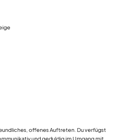
eige
freundliches, offenes Auftreten. Du verfügst
kommunikativ und geduldig im Umgang mit