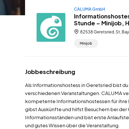
CALUMA GmbH
Informationshostes
Stunde – Minijob, 
82538 Geretsried, St, Ba
Minijob
Jobbeschreibung
Als Informationshostess in Geretsried bist d
verschiedenen Veranstaltungen. CALUMA ver
kompetente Informationshostessen für ihre
gibst Auskünfte und hilfst Besuchern bei der 
Informationsständen und bist erste Anlaufstel
und gutes Wissen über die Veranstaltung.