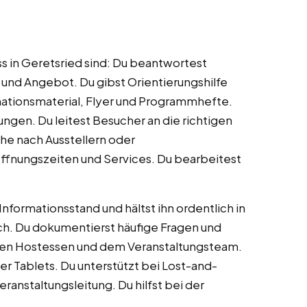
 in Geretsried sind: Du beantwortest
und Angebot. Du gibst Orientierungshilfe
ationsmaterial, Flyer und Programmhefte.
ungen. Du leitest Besucher an die richtigen
che nach Ausstellern oder
fnungszeiten und Services. Du bearbeitest
formationsstand und hältst ihn ordentlich in
ach. Du dokumentierst häufige Fragen und
eren Hostessen und dem Veranstaltungsteam.
er Tablets. Du unterstützt bei Lost-and-
anstaltungsleitung. Du hilfst bei der