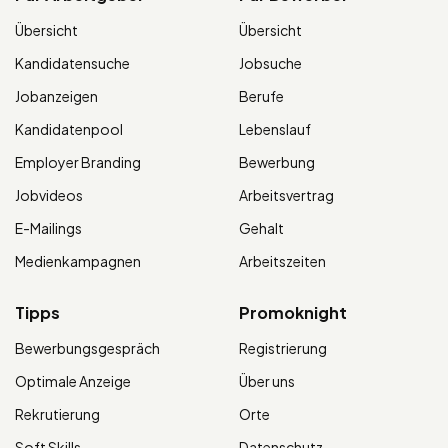
Übersicht
Übersicht
Kandidatensuche
Jobsuche
Jobanzeigen
Berufe
Kandidatenpool
Lebenslauf
Employer Branding
Bewerbung
Jobvideos
Arbeitsvertrag
E-Mailings
Gehalt
Medienkampagnen
Arbeitszeiten
Tipps
Promoknight
Bewerbungsgespräch
Registrierung
Optimale Anzeige
Über uns
Rekrutierung
Orte
Soft Skills
Datenschutz