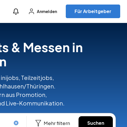
Für Arbeitgeber
Anmelden
ts & Messen in
n
ijobs, Teilzeitjobs,
ühlhausen/Thüringen.
n aus Promotion,
und Live-Kommunikation.
Mehr filtern
Suchen