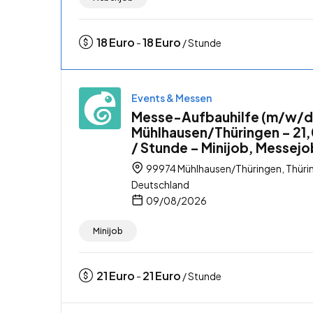
18
Euro
18
Euro
-
/ Stunde
Events & Messen
Messe-Aufbauhilfe (m/w/d)
Mühlhausen/Thüringen – 21
/ Stunde – Minijob, Messejo
99974 Mühlhausen/Thüringen, Thüri
Deutschland
09/08/2026
Minijob
21
Euro
21
Euro
-
/ Stunde