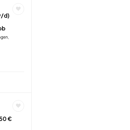
w/d)
ob
ngen,
,50 €