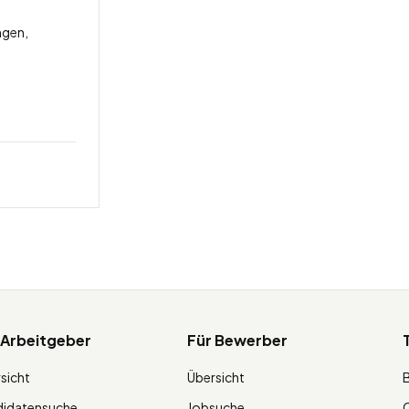
ngen,
 Arbeitgeber
Für Bewerber
sicht
Übersicht
didatensuche
Jobsuche
O