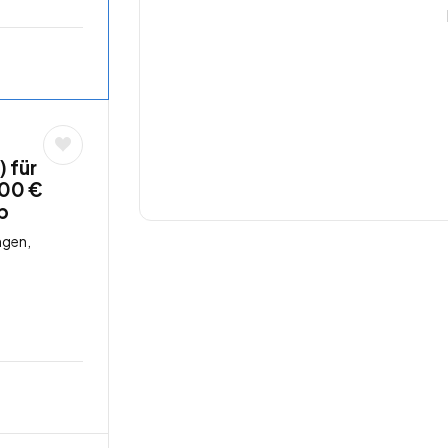
 für
,00 €
b
ngen,