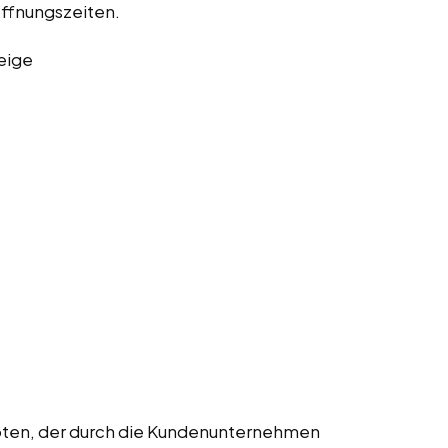
öffnungszeiten.
eige
boten, der durch die Kundenunternehmen