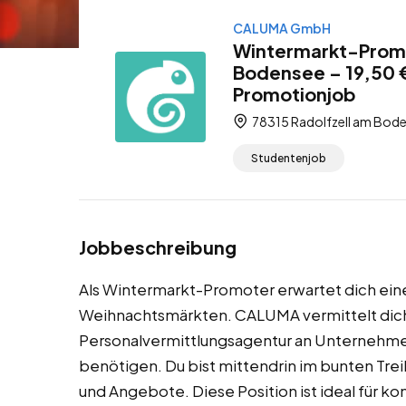
CALUMA GmbH
Wintermarkt-Promo
Bodensee – 19,50 
Promotionjob
78315 Radolfzell am Bod
Studentenjob
Jobbeschreibung
Als Wintermarkt-Promoter erwartet dich ein
Weihnachtsmärkten. CALUMA vermittelt dich
Personalvermittlungsagentur an Unternehmen
benötigen. Du bist mittendrin im bunten Tr
und Angebote. Diese Position ist ideal für k