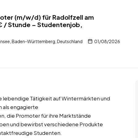
ter (m/w/d) für Radolfzell am
€ / Stunde – Studentenjob,
ensee, Baden-Württemberg, Deutschland
01/08/2026
e lebendige Tätigkeit auf Wintermärkten und
 als engagierte
, die Promoter für ihre Marktstände
eiben und bewirbst verschiedene Produkte
ontaktfreudige Studenten.