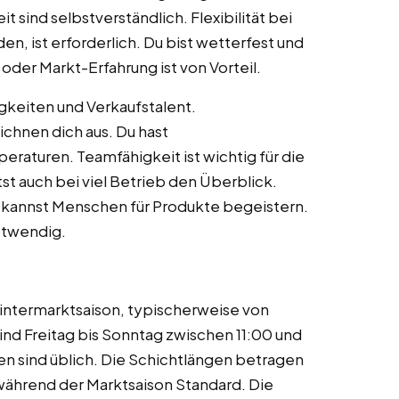
 sind selbstverständlich. Flexibilität bei
, ist erforderlich. Du bist wetterfest und
oder Markt-Erfahrung ist von Vorteil.
keiten und Verkaufstalent.
chnen dich aus. Du hast
aturen. Teamfähigkeit ist wichtig für die
st auch bei viel Betrieb den Überblick.
Du kannst Menschen für Produkte begeistern.
notwendig.
Wintermarktsaison, typischerweise von
nd Freitag bis Sonntag zwischen 11:00 und
n sind üblich. Die Schichtlängen betragen
während der Marktsaison Standard. Die