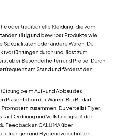
he oder traditionelle Kleidung, die vom
tständen tätig und bewirbst Produkte wie
e Spezialitäten oder andere Waren. Du
duktvorführungen durch und lädst zum
erst über Besonderheiten und Preise. Durch
herfrequenz am Stand und förderst den
tützung beim Auf- und Abbau des
en Präsentation der Waren. Bei Bedarf
 Promotern zusammen. Du verteilst Flyer,
t auf Ordnung und Vollständigkeit der
t du Feedback an CALUMA über
ktordnungen und Hygienevorschriften.