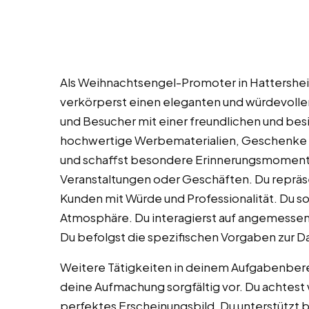
Als Weihnachtsengel-Promoter in Hattershe
verkörperst einen eleganten und würdevoll
und Besucher mit einer freundlichen und besi
hochwertige Werbematerialien, Geschenke od
und schaffst besondere Erinnerungsmomente
Veranstaltungen oder Geschäften. Du repräse
Kunden mit Würde und Professionalität. Du sor
Atmosphäre. Du interagierst auf angemesse
Du befolgst die spezifischen Vorgaben zur Da
Weitere Tätigkeiten in deinem Aufgabenbere
deine Aufmachung sorgfältig vor. Du achtest
perfektes Erscheinungsbild. Du unterstützt b