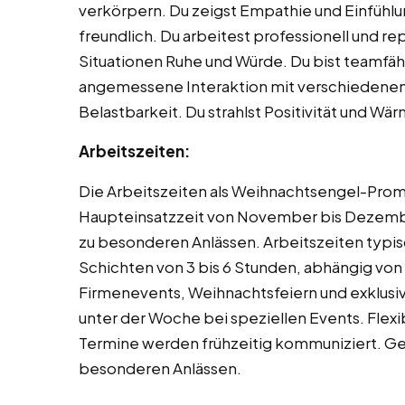
verkörpern. Du zeigst Empathie und Einfühl
freundlich. Du arbeitest professionell und re
Situationen Ruhe und Würde. Du bist teamfähi
angemessene Interaktion mit verschiedenen 
Belastbarkeit. Du strahlst Positivität und Wär
Arbeitszeiten:
Die Arbeitszeiten als Weihnachtsengel-Prom
Haupteinsatzzeit von November bis Dezemb
zu besonderen Anlässen. Arbeitszeiten typi
Schichten von 3 bis 6 Stunden, abhängig von
Firmenevents, Weihnachtsfeiern und exklusi
unter der Woche bei speziellen Events. Flexi
Termine werden frühzeitig kommuniziert. Gel
besonderen Anlässen.