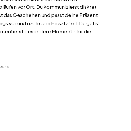
Abläufen vor Ort. Du kommunizierst diskret
t das Geschehen und passt deine Präsenz
gs vor und nach dem Einsatz teil. Du gehst
okumentierst besondere Momente für die
eige