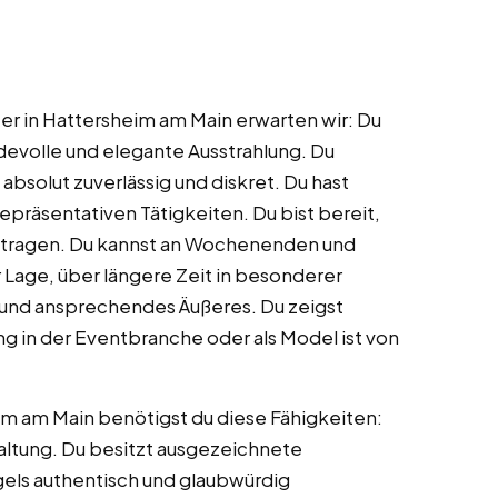
er in Hattersheim am Main erwarten wir: Du
rdevolle und elegante Ausstrahlung. Du
absolut zuverlässig und diskret. Du hast
präsentativen Tätigkeiten. Du bist bereit,
u tragen. Du kannst an Wochenenden und
r Lage, über längere Zeit in besonderer
s und ansprechendes Äußeres. Du zeigst
ng in der Eventbranche oder als Model ist von
m am Main benötigst du diese Fähigkeiten:
altung. Du besitzt ausgezeichnete
els authentisch und glaubwürdig