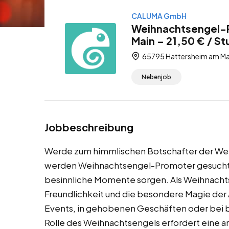
CALUMA GmbH
Weihnachtsengel-P
Main – 21,50 € / S
65795 Hattersheim am Mai
Nebenjob
Jobbeschreibung
Werde zum himmlischen Botschafter der Wei
werden Weihnachtsengel-Promoter gesucht, d
besinnliche Momente sorgen. Als Weihnachts
Freundlichkeit und die besondere Magie der 
Events, in gehobenen Geschäften oder bei 
Rolle des Weihnachtsengels erfordert eine a