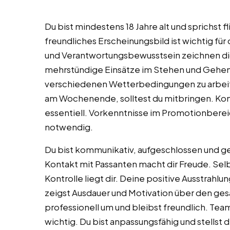
Du bist mindestens 18 Jahre alt und sprichst 
freundliches Erscheinungsbild ist wichtig für 
und Verantwortungsbewusstsein zeichnen dich
mehrstündige Einsätze im Stehen und Gehen is
verschiedenen Wetterbedingungen zu arbeiten
am Wochenende, solltest du mitbringen. Kon
essentiell. Vorkenntnisse im Promotionbereic
notwendig.
Du bist kommunikativ, aufgeschlossen und ge
Kontakt mit Passanten macht dir Freude. Se
Kontrolle liegt dir. Deine positive Ausstrahl
zeigst Ausdauer und Motivation über den ges
professionell um und bleibst freundlich. Team
wichtig. Du bist anpassungsfähig und stellst