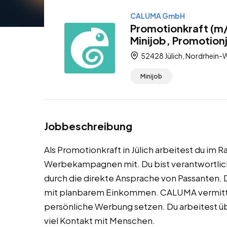
CALUMA GmbH
Promotionkraft (m/
Minijob, Promotion
52428 Jülich, Nordrhein-
Minijob
Jobbeschreibung
Als Promotionkraft in Jülich arbeitest du im
Werbekampagnen mit. Du bist verantwortlic
durch die direkte Ansprache von Passanten. D
mit planbarem Einkommen. CALUMA vermitte
persönliche Werbung setzen. Du arbeitest ü
viel Kontakt mit Menschen.