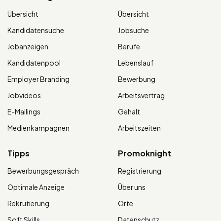
Übersicht
Übersicht
Kandidatensuche
Jobsuche
Jobanzeigen
Berufe
Kandidatenpool
Lebenslauf
Employer Branding
Bewerbung
Jobvideos
Arbeitsvertrag
E-Mailings
Gehalt
Medienkampagnen
Arbeitszeiten
Tipps
Promoknight
Bewerbungsgespräch
Registrierung
Optimale Anzeige
Über uns
Rekrutierung
Orte
Soft Skills
Datenschutz