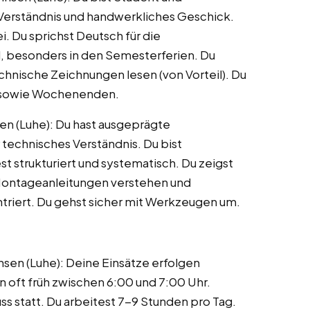
s Verständnis und handwerkliches Geschick.
i. Du sprichst Deutsch für die
l, besonders in den Semesterferien. Du
echnische Zeichnungen lesen (von Vorteil). Du
en sowie Wochenenden.
en (Luhe): Du hast ausgeprägte
 technisches Verständnis. Du bist
t strukturiert und systematisch. Du zeigst
 Montageanleitungen verstehen und
ntriert. Du gehst sicher mit Werkzeugen um.
nsen (Luhe): Deine Einsätze erfolgen
oft früh zwischen 6:00 und 7:00 Uhr.
 statt. Du arbeitest 7-9 Stunden pro Tag.