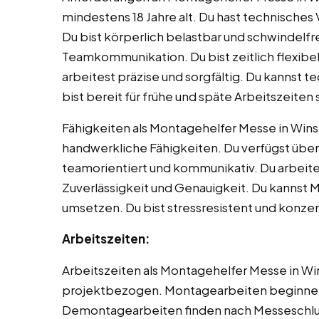
mindestens 18 Jahre alt. Du hast technische
Du bist körperlich belastbar und schwindelfre
Teamkommunikation. Du bist zeitlich flexibe
arbeitest präzise und sorgfältig. Du kannst t
bist bereit für frühe und späte Arbeitszeit
Fähigkeiten als Montagehelfer Messe in Wins
handwerkliche Fähigkeiten. Du verfügst über
teamorientiert und kommunikativ. Du arbeites
Zuverlässigkeit und Genauigkeit. Du kannst
umsetzen. Du bist stressresistent und konze
Arbeitszeiten:
Arbeitszeiten als Montagehelfer Messe in Wi
projektbezogen. Montagearbeiten beginnen 
Demontagearbeiten finden nach Messeschluss