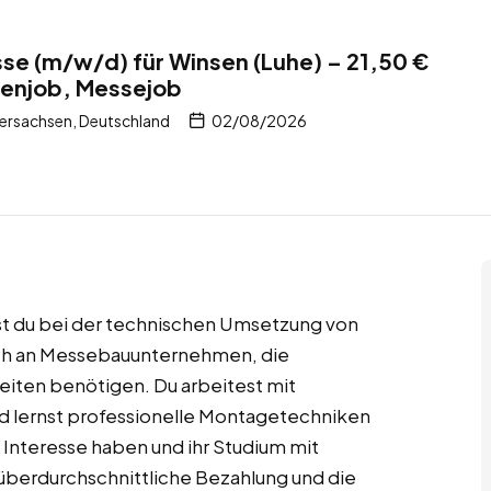
e (m/w/d) für Winsen (Luhe) – 21,50 €
tenjob, Messejob
dersachsen, Deutschland
02/08/2026
st du bei der technischen Umsetzung von
ch an Messebauunternehmen, die
ten benötigen. Du arbeitest mit
lernst professionelle Montagetechniken
 Interesse haben und ihr Studium mit
 überdurchschnittliche Bezahlung und die