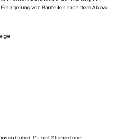
 Einlagerung von Bauteilen nach dem Abbau.
eige
nsen (Luhe): Du bist Student und