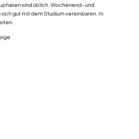
uphasen sind üblich. Wochenend- und
n sich gut mit dem Studium vereinbaren. In
eiten.
eige