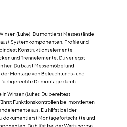
Winsen (Luhe): Du montierst Messestände
baust Systemkomponenten, Profile und
bindest Konstruktionselemente
cken und Trennelemente. Du verlegst
en her. Du baust Messemöbel und
ei der Montage von Beleuchtungs- und
ie fachgerechte Demontage durch.
 in Winsen (Luhe): Du bereitest
ührst Funktionskontrollen bei montierten
andelemente aus. Du hilfst bei der
 dokumentierst Montagefortschritte und
mponenten. Du hilfst bei der Wartung von