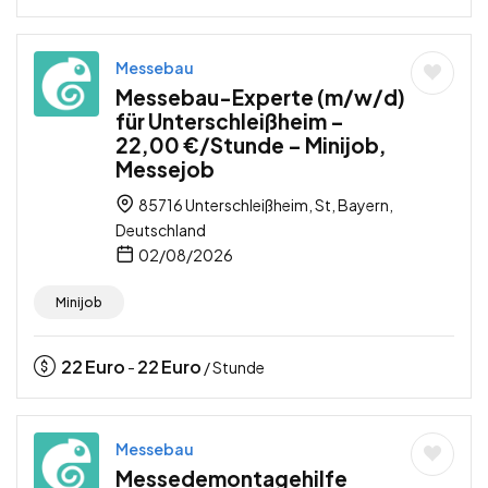
Messebau
Messebau-Experte (m/w/d)
für Unterschleißheim –
22,00 €/Stunde – Minijob,
Messejob
85716 Unterschleißheim, St, Bayern,
Deutschland
02/08/2026
Minijob
22
Euro
22
Euro
-
/ Stunde
Messebau
Messedemontagehilfe