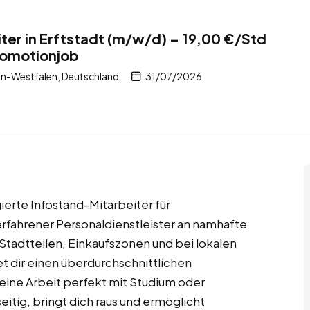
ter in Erftstadt (m/w/d) – 19,00 €/Std
romotionjob
in-Westfalen, Deutschland
31/07/2026
gierte Infostand-Mitarbeiter für
erfahrener Personaldienstleister an namhafte
tadtteilen, Einkaufszonen und bei lokalen
t dir einen überdurchschnittlichen
deine Arbeit perfekt mit Studium oder
seitig, bringt dich raus und ermöglicht