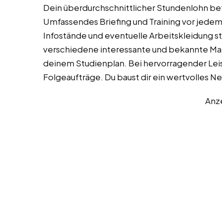
Dein überdurchschnittlicher Stundenlohn be
Umfassendes Briefing und Training vor jedem E
Infostände und eventuelle Arbeitskleidung ste
verschiedene interessante und bekannte Mark
deinem Studienplan. Bei hervorragender Lei
Folgeaufträge. Du baust dir ein wertvolles N
Anz