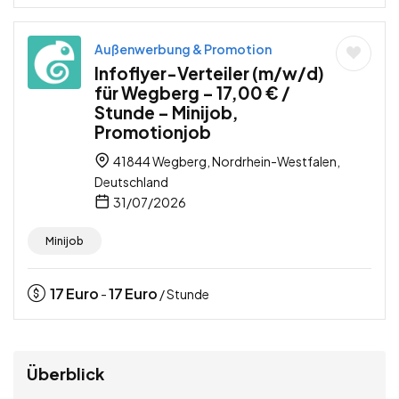
Außenwerbung & Promotion
Infoflyer-Verteiler (m/w/d)
für Wegberg – 17,00 € /
Stunde – Minijob,
Promotionjob
41844 Wegberg, Nordrhein-Westfalen,
Deutschland
31/07/2026
Minijob
17
Euro
17
Euro
-
/ Stunde
Überblick